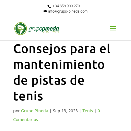
+34 658 909 279
info@grupo-pineda.com
Consejos para el
mantenimiento
de pistas de
tenis
por
Grupo Pineda
|
Sep 13, 2023
|
Tenis
|
0
Comentarios