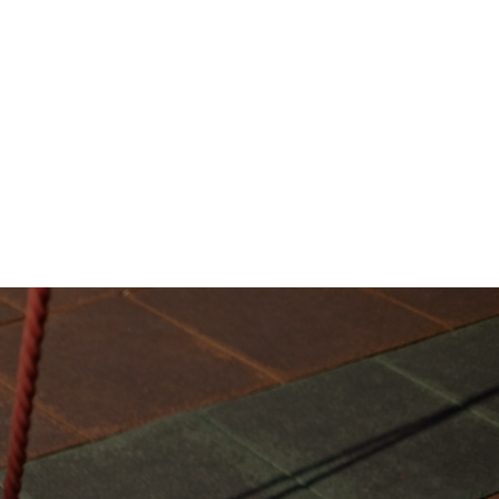
detallado
Elaboramos un presupuesto
completo con información técnica y
opciones personalizadas.