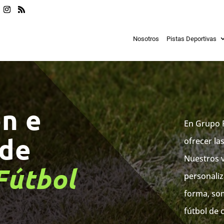
Nosotros
Pistas Deportivas
n e
En Grupo 
 de
ofrecer la
Nuestros v
Fútbol
personaliz
forma, so
fútbol de 