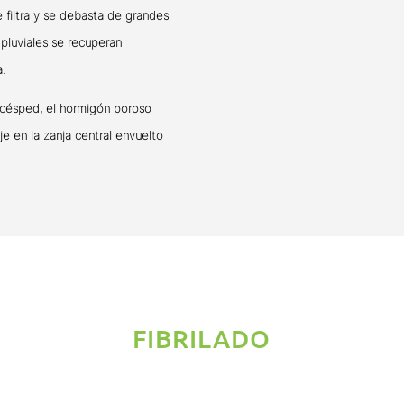
e filtra y se debasta de grandes
 pluviales se recuperan
6
.
l césped, el hormigón poroso
aje en la zanja central envuelto
FIBRILADO