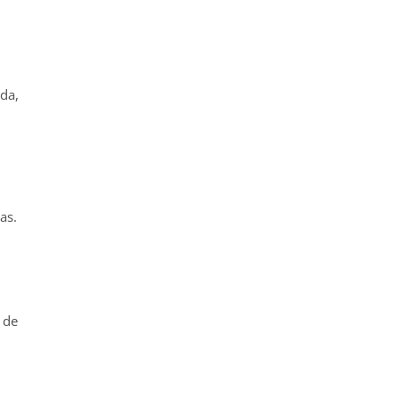
oda,
as.
 de