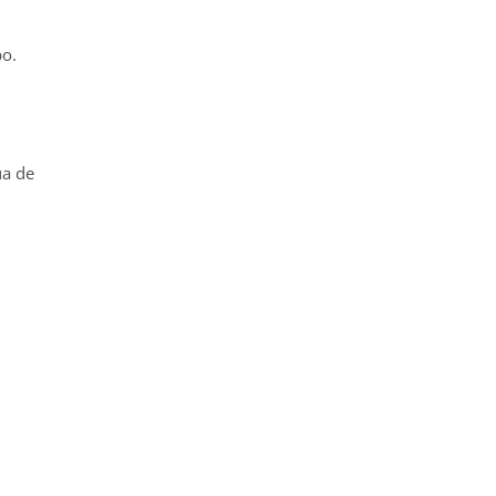
po.
ua de