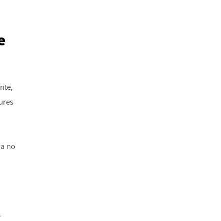
e
nte,
ures
ya no
.