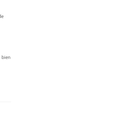
de
n bien