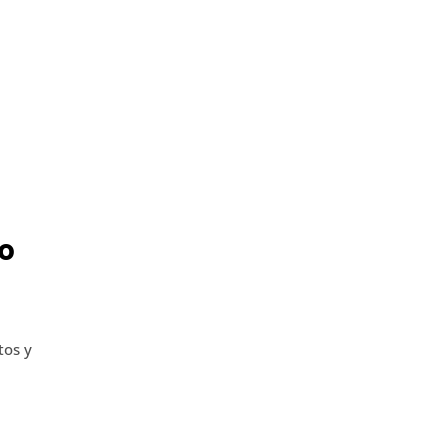
mo
tos y