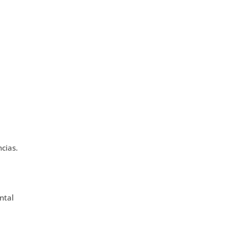
ncias.
a
ntal