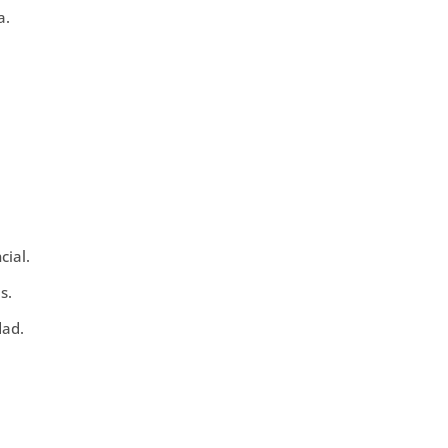
a.
cial.
s.
dad.