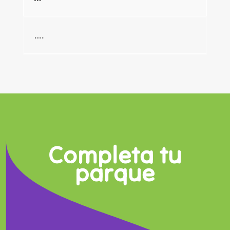
….
Completa tu
parque