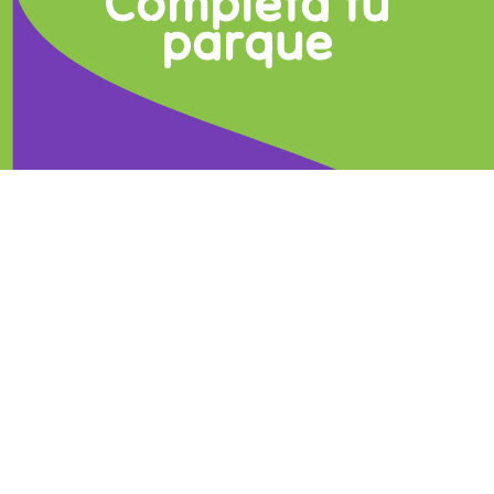
Completa tu
parque
mushroom
house