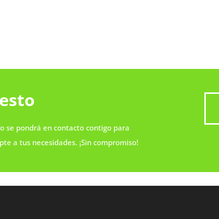
uesto
o se pondrá en contacto contigo para
apte a tus necesidades. ¡Sin compromiso!