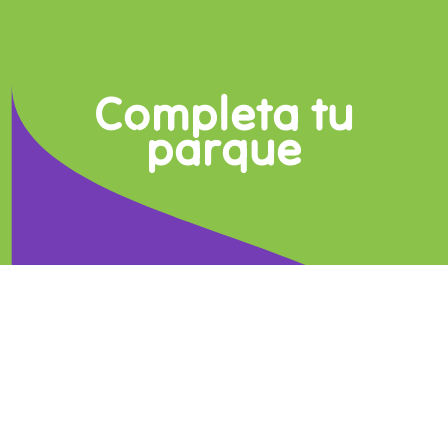
Completa tu
parque
Cocodrilo
mushroom
Elefante
Cohete